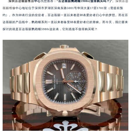
深圳百达翡丽售后
中心
为您推荐：“
百达翡丽鹦鹉螺5980r(值得购买吗？)
”。
深圳百达
翡丽维修
中心地址位于深圳市罗湖区深南东路5001号华润大厦17层1701室（需提前预
约）。作为钟表行业的佼佼者，百达翡丽一直以来都是钟表爱好者们心中的梦想。而在百
达翡丽的产品线中，鹦鹉螺系列一直以来都备受钟表爱好者们的青睐。而今天，我们要来
探讨的就是百达翡丽鹦鹉螺5980r这款表，它到底值不值得购买呢？