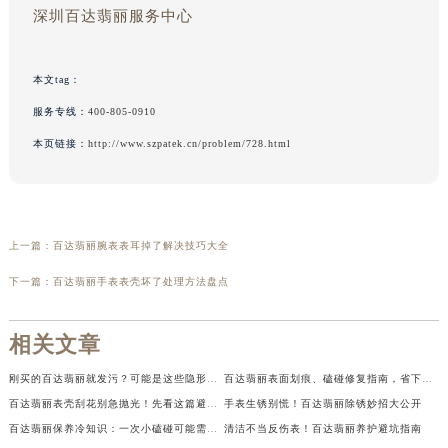
深圳百达翡丽服务中心
本文tag：
服务专线：
400-805-0910
本页链接：
http://www.szpatek.cn/problem/728.html
上一篇：
百达翡丽腕表表耳掉了解决技巧大全
下一篇：
百达翡丽手表表壳坏了处理方法盘点
相关文章
刚买的百达翡丽就发污？可能是这些隐形杀手在作祟！
百达翡丽表面划痕、磕碰修复指南，省下大笔维修费
百达翡丽表壳刮花别急抛光！先看这篇避坑指南
手表生锈别慌！百达翡丽除锈妙招大公开
百达翡丽保养冷知识：一次小磕碰可能需要全面检修
清洁不当反伤表！百达翡丽养护避坑指南