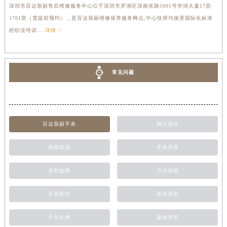
深圳市百达翡丽售后维修服务中心位于深圳市罗湖区深南东路5001号华润大厦17层
1701室（需提前预约），是百达翡丽维修保养服务网点,中心技师均接受国际化标准
的职业培训....
详情 >
常见问题
百达翡丽手表
网点地址
新闻资讯
手表保养
走时故障
百达翡丽
手表配件
进水进灰
手表生锈
磕碰摔坏