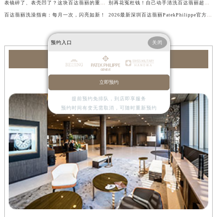
表镜碎了、表壳凹了？这块百达翡丽的重生全过程太震撼
别再花冤枉钱！自己动手清洗百达翡丽超简单
百达翡丽洗澡指南：每月一次，闪亮如新！
2026最新深圳百达翡丽PatekPhilippe官方售后维修服务中心网点地址实地探访报告
预约入口
关闭
百达翡丽服务中心
立即预约
深圳百达翡丽售后维修服务中心
提前预约免排队，到店即享服务
预约时间有变无需取消，可随时重新预约